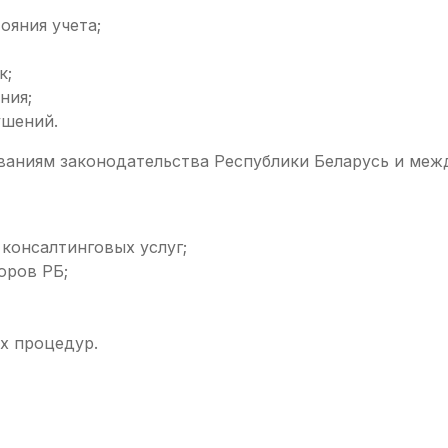
ояния учета;
к;
ния;
ушений.
ваниям законодательства Республики Беларусь и меж
консалтинговых услуг;
оров РБ;
х процедур.